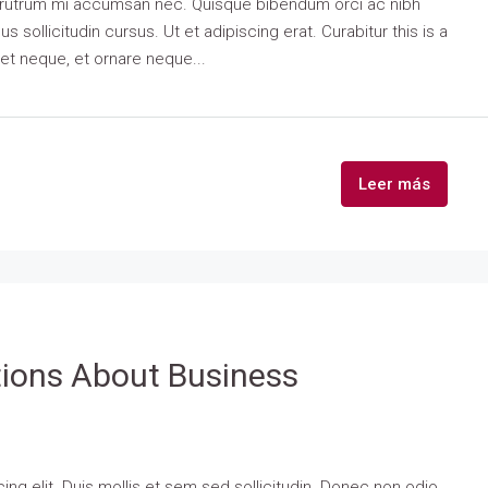
is rutrum mi accumsan nec. Quisque bibendum orci ac nibh
 sollicitudin cursus. Ut et adipiscing erat. Curabitur this is a
eet neque, et ornare neque...
Leer más
ons About Business
ng elit. Duis mollis et sem sed sollicitudin. Donec non odio