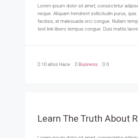
Lorem ipsum dolor sit amet, consectetur adipisci
neque. Aliquam hendrerit sollicitudin purus, qu
facilisis, at malesuada orci congue. Nullam tempus
text link libero tempus congue. Duis mattis laor
10 años Hace
Business
0
Learn The Truth About R
Lorem ipsum dolor sit amet, consectetur adipisci