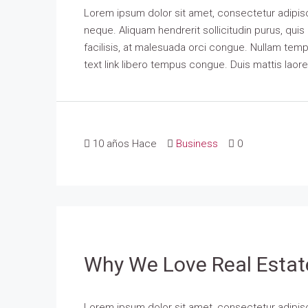
Lorem ipsum dolor sit amet, consectetur adipisci
neque. Aliquam hendrerit sollicitudin purus, qu
facilisis, at malesuada orci congue. Nullam tempus
text link libero tempus congue. Duis mattis laor
10 años Hace
Business
0
Why We Love Real Estat
Lorem ipsum dolor sit amet, consectetur adipisci