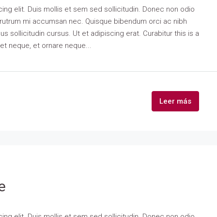
ng elit. Duis mollis et sem sed sollicitudin. Donec non odio
is rutrum mi accumsan nec. Quisque bibendum orci ac nibh
 sollicitudin cursus. Ut et adipiscing erat. Curabitur this is a
eet neque, et ornare neque...
Leer más
e
ng elit. Duis mollis et sem sed sollicitudin. Donec non odio