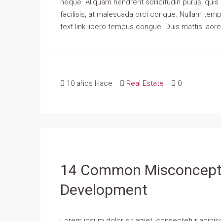
neque. Aliquam hendrerit sollicitudin purus, qu
facilisis, at malesuada orci congue. Nullam tempus
text link libero tempus congue. Duis mattis laor
10 años Hace
Real Estate
0
14 Common Misconcepti
Development
Lorem ipsum dolor sit amet, consectetur adipisci