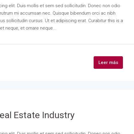
ng elit. Duis mollis et sem sed sollicitudin. Donec non odio
is rutrum mi accumsan nec. Quisque bibendum orci ac nibh
 sollicitudin cursus. Ut et adipiscing erat. Curabitur this is a
eet neque, et ornare neque...
Leer más
eal Estate Industry
ng elit. Duis mollis et sem sed sollicitudin. Donec non odio