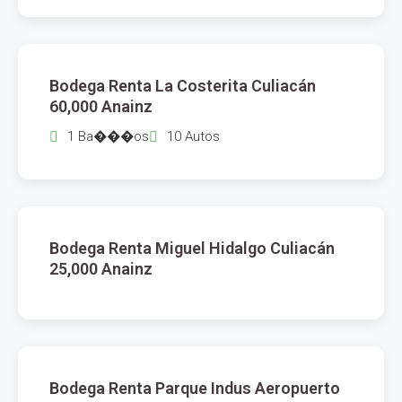
$
60,000
Bodega Renta La Costerita Culiacán
RENTA
60,000 Anainz
1 Ba���os
10 Autos
$
25,000
Bodega Renta Miguel Hidalgo Culiacán
RENTA
25,000 Anainz
$
155
Bodega Renta Parque Indus Aeropuerto
RENTA