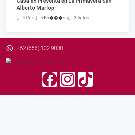
Casa en Preventa en La Primavera San
VENTA
Alberto Marlop
4 Rec
5 Ba���os
3 Autos
+52 (656) 132 9838