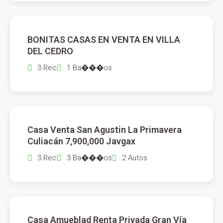
$
2,420,000
BONITAS CASAS EN VENTA EN VILLA
VENTA
DEL CEDRO
3 Rec
1 Ba���os
$
7,900,000
Casa Venta San Agustin La Primavera
VENTA
Culiacán 7,900,000 Javgax
3 Rec
3 Ba���os
2 Autos
$
15,000
Casa Amueblad Renta Privada Gran Vía
RENTA