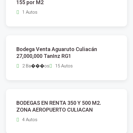
155 por M2
1 Autos
$
27,000,000
Bodega Venta Aguaruto Culiacán
VENTA
27,000,000 TanInz RG1
2 Ba���os
15 Autos
$
18,000
BODEGAS EN RENTA 350 Y 500 M2.
RENTA
ZONA AEROPUERTO CULIACAN
4 Autos