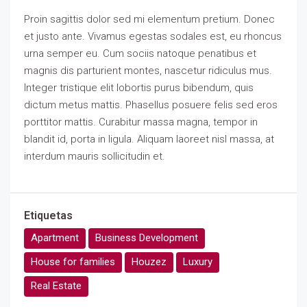
Proin sagittis dolor sed mi elementum pretium. Donec
et justo ante. Vivamus egestas sodales est, eu rhoncus
urna semper eu. Cum sociis natoque penatibus et
magnis dis parturient montes, nascetur ridiculus mus.
Integer tristique elit lobortis purus bibendum, quis
dictum metus mattis. Phasellus posuere felis sed eros
porttitor mattis. Curabitur massa magna, tempor in
blandit id, porta in ligula. Aliquam laoreet nisl massa, at
interdum mauris sollicitudin et.
Etiquetas
Apartment
Business Development
House for families
Houzez
Luxury
Real Estate