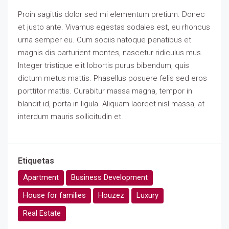
Proin sagittis dolor sed mi elementum pretium. Donec
et justo ante. Vivamus egestas sodales est, eu rhoncus
urna semper eu. Cum sociis natoque penatibus et
magnis dis parturient montes, nascetur ridiculus mus.
Integer tristique elit lobortis purus bibendum, quis
dictum metus mattis. Phasellus posuere felis sed eros
porttitor mattis. Curabitur massa magna, tempor in
blandit id, porta in ligula. Aliquam laoreet nisl massa, at
interdum mauris sollicitudin et.
Etiquetas
Apartment
Business Development
House for families
Houzez
Luxury
Real Estate