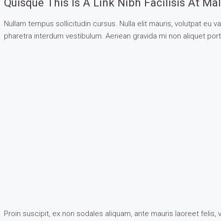
Quisque This Is A Link Nibh Facilisis At M
Nullam tempus sollicitudin cursus. Nulla elit mauris, volutpat eu v
pharetra interdum vestibulum. Aenean gravida mi non aliquet portti
Proin suscipit, ex non sodales aliquam, ante mauris laoreet felis