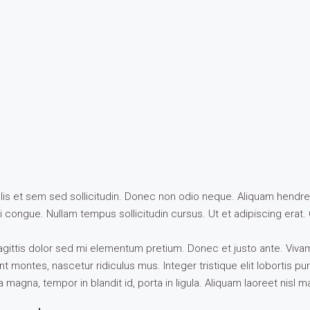
lis et sem sed sollicitudin. Donec non odio neque. Aliquam hendrer
i congue. Nullam tempus sollicitudin cursus. Ut et adipiscing erat.
n sagittis dolor sed mi elementum pretium. Donec et justo ante. Vi
 montes, nascetur ridiculus mus. Integer tristique elit lobortis p
magna, tempor in blandit id, porta in ligula. Aliquam laoreet nisl ma