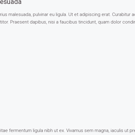
alesuada
arius malesuada, pulvinar eu ligula. Ut et adipiscing erat. Curabitu
tor. Praesent dapibus, nisi a faucibus tincidunt, quam dolor condim
, vitae fermentum ligula nibh ut ex. Vivamus sem magna, iaculis ut p