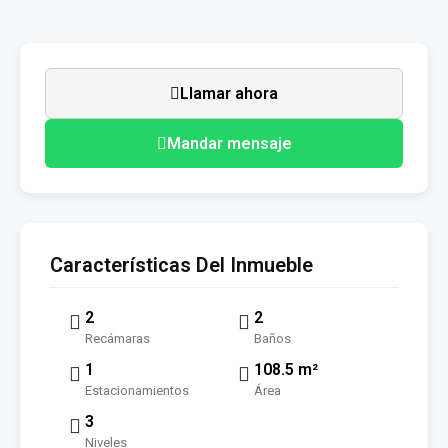
Llamar ahora
Mandar mensaje
Características Del Inmueble
2
2
Recámaras
Baños
1
108.5 m²
Estacionamientos
Área
3
Niveles