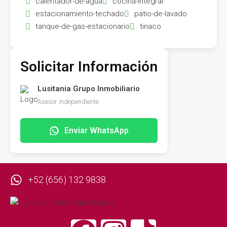
calentador-de-agua
cocina-integral
estacionamiento-techado
patio-de-lavado
tanque-de-gas-estacionario
tinaco
Solicitar Información
Lusitania Grupo Inmobiliario
Asesor independiente
Enviar WhatsApp
+52 (656) 132 9838