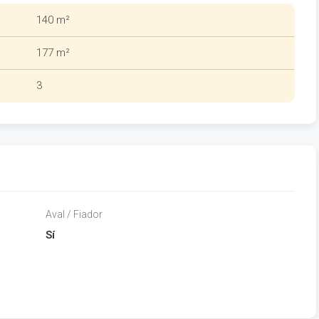
140 m²
177 m²
3
Aval / Fiador
Sí