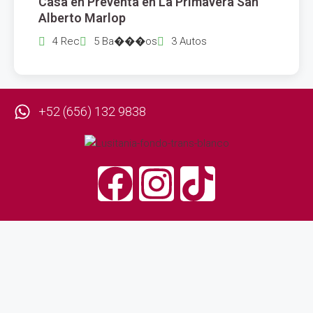
Casa en Preventa en La Primavera San
VENTA
Alberto Marlop
4 Rec
5 Ba���os
3 Autos
+52 (656) 132 9838