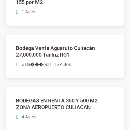
155 por M2
1 Autos
$
27,000,000
Bodega Venta Aguaruto Culiacán
VENTA
27,000,000 TanInz RG1
2 Ba���os
15 Autos
$
18,000
BODEGAS EN RENTA 350 Y 500 M2.
RENTA
ZONA AEROPUERTO CULIACAN
4 Autos