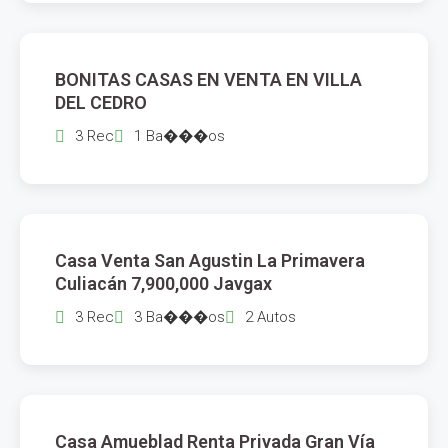
$
2,420,000
BONITAS CASAS EN VENTA EN VILLA
VENTA
DEL CEDRO
3 Rec
1 Ba���os
$
7,900,000
Casa Venta San Agustin La Primavera
VENTA
Culiacán 7,900,000 Javgax
3 Rec
3 Ba���os
2 Autos
$
15,000
Casa Amueblad Renta Privada Gran Vía
RENTA