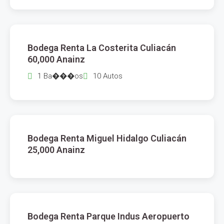
$
60,000
Bodega Renta La Costerita Culiacán
RENTA
60,000 Anainz
1 Ba���os
10 Autos
$
25,000
Bodega Renta Miguel Hidalgo Culiacán
RENTA
25,000 Anainz
$
155
Bodega Renta Parque Indus Aeropuerto
RENTA