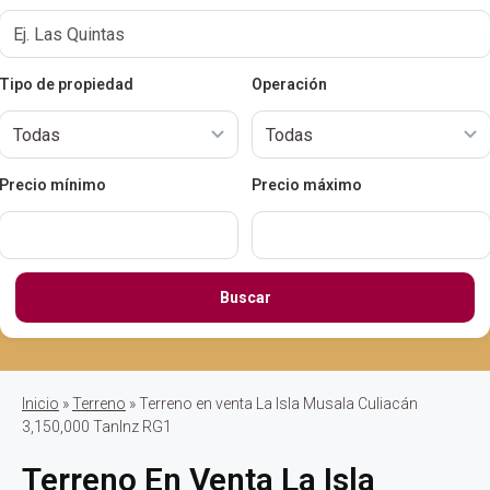
Tipo de propiedad
Operación
Precio mínimo
Precio máximo
Buscar
Inicio
»
Terreno
» Terreno en venta La Isla Musala Culiacán
3,150,000 TanInz RG1
Terreno En Venta La Isla