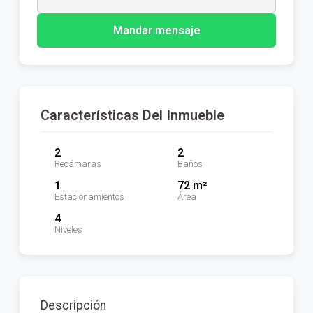
Mandar mensaje
Características Del Inmueble
2
2
Recámaras
Baños
1
72 m²
Estacionamientos
Área
4
Niveles
Descripción