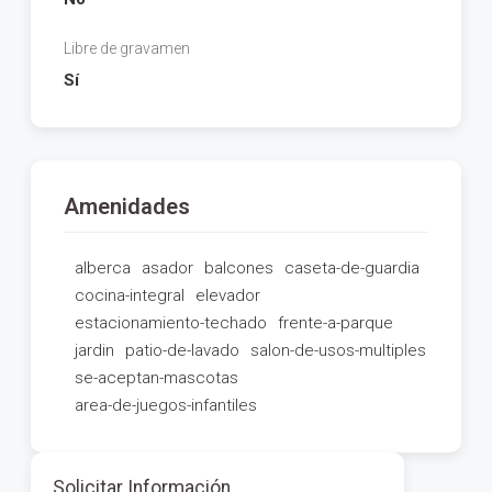
Libre de gravamen
Sí
Amenidades
alberca
asador
balcones
caseta-de-guardia
cocina-integral
elevador
estacionamiento-techado
frente-a-parque
jardin
patio-de-lavado
salon-de-usos-multiples
se-aceptan-mascotas
area-de-juegos-infantiles
Solicitar Información