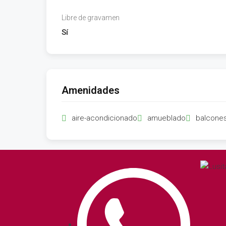
Libre de gravamen
Sí
Amenidades
aire-acondicionado
amueblado
balcone