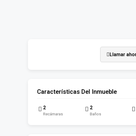
Llamar aho
Características Del Inmueble
2
2
Recámaras
Baños