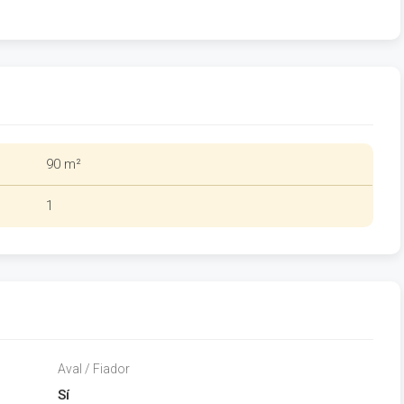
90 m²
1
Aval / Fiador
Sí