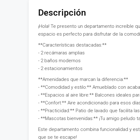
Descripción
¡Hola! Te presento un departamento increíble q
espacio es perfecto para disfrutar de la comodid
**Características destacadas:**
- 2 recámaras amplias
- 2 baños modernos
- 2 estacionamientos
**Amenidades que marcan la diferencia:**
- **Comodidad y estilo:** Amueblado con acaba
- **Espacios al aire libre:** Balcones ideales para 
- **Confort:** Aire acondicionado para esos día
- **Practicidad:** Patio de lavado que facilita la
- **Mascotas bienvenidas:** ¡Tu amigo peludo ta
Este departamento combina funcionalidad y esti
que se te escape!