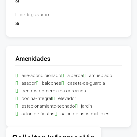
Sí
Libre de gravamen
Sí
Amenidades
aire-acondicionado
alberca
amueblado
asador
balcones
caseta-de-guardia
centros-comerciales-cercanos
cocina-integral
elevador
estacionamiento-techado
jardin
salon-de-fiestas
salon-de-usos-multiples