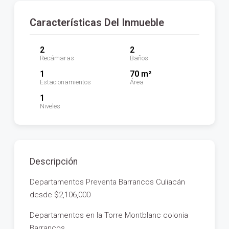
Características Del Inmueble
2
2
Recámaras
Baños
1
70 m²
Estacionamientos
Área
1
Niveles
Descripción
Departamentos Preventa Barrancos Culiacán
desde $2,106,000
Departamentos en la Torre Montblanc colonia
Barrancos.