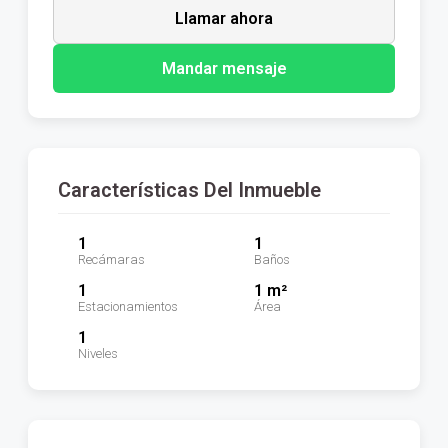
Llamar ahora
Mandar mensaje
Características Del Inmueble
1
1
Recámaras
Baños
1
1 m²
Estacionamientos
Área
1
Niveles