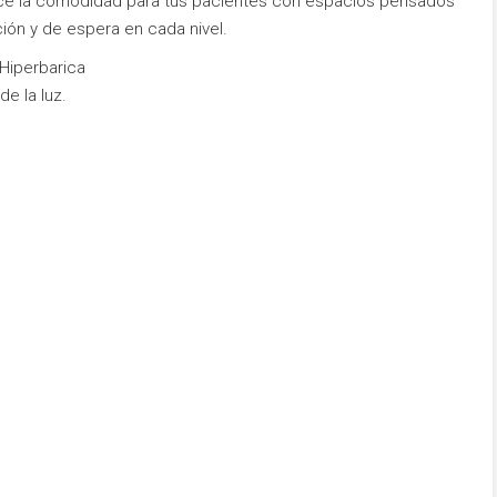
ece la comodidad para tus pacientes con espacios pensados
ión y de espera en cada nivel.
Hiperbarica
de la luz.