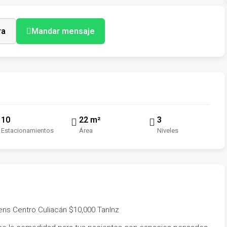
ra
Mandar mensaje
10
22 m²
3
Estacionamientos
Área
Niveles
ens Centro Culiacán $10,000 TanInz