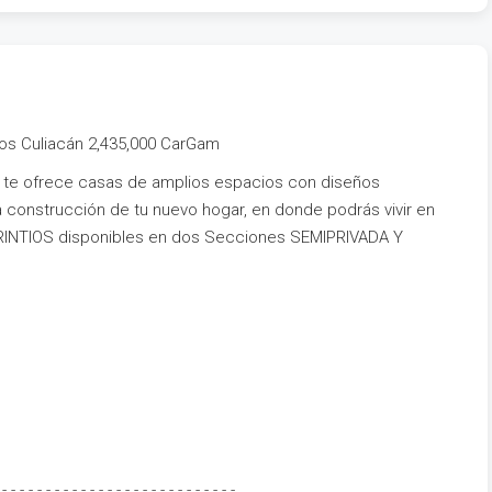
ios Culiacán 2,435,000 CarGam
a te ofrece casas de amplios espacios con diseños
a construcción de tu nuevo hogar, en donde podrás vivir en
RINTIOS disponibles en dos Secciones SEMIPRIVADA Y
 - - - - - - - - - - - - - - - - - - - - - - - - - - -