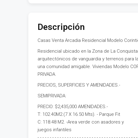
Descripción
Casas Venta Arcadia Residencial Modelo Corint
Residencial ubicado en la Zona de La Conquist
arquitectónicos de vanguardia y terrenos para l
una comunidad amigable. Viviendas Modelo CO
PRIVADA.
PRECIOS, SUPERFICIES Y AMENIDADES.-
SEMIPRIVADA:
PRECIO: $2,435,000 AMENIDADES.-
T: 102.40M2.(7 X 16.50 Mts). - Parque Fit
C: 118.48 M2. -Area verde con asadores y
juegos infantiles
- - - - - - - - - - - - - - - - - - - - - - - - - - - - - - - - - - - - - - - - -