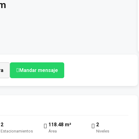
am
ra
Mandar mensaje
2
118.48 m²
2
Estacionamientos
Área
Niveles