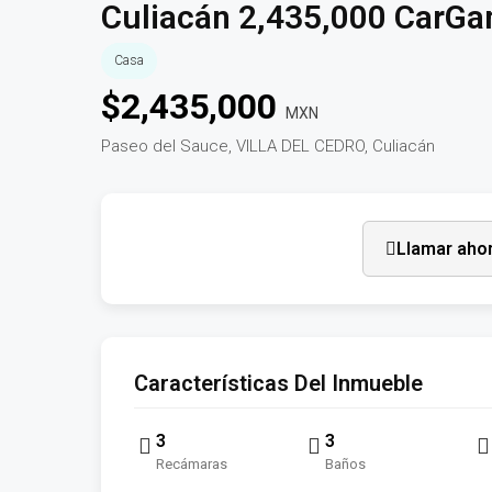
Culiacán 2,435,000 CarG
Casa
$
2,435,000
MXN
Paseo del Sauce, VILLA DEL CEDRO, Culiacán
Llamar aho
Características Del Inmueble
3
3
Recámaras
Baños