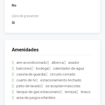
No
Libre de gravamen
Sí
Amenidades
aire-acondicionado
alberca
asador
balcones
bodega
calentador-de-agua
caseta-de-guardia
circuito-cerrado
cuarto-de-tv
estacionamiento-techado
patio-de-lavado
se-aceptan-mascotas
tanque-de-gas-estacionario
terraza
tinaco
area-de-juegos-infantiles