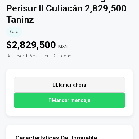
Perisur II Culiacán 2,829,500
Taninz
Casa
$
2,829,500
MXN
Boulevard Perisur, null, Culiacán
Llamar ahora
Mandar mensaje
Características Del Inmueble