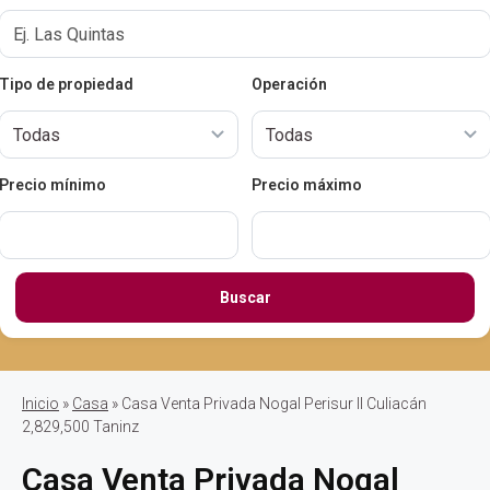
Tipo de propiedad
Operación
Precio mínimo
Precio máximo
Buscar
Inicio
»
Casa
» Casa Venta Privada Nogal Perisur II Culiacán
2,829,500 Taninz
Casa Venta Privada Nogal