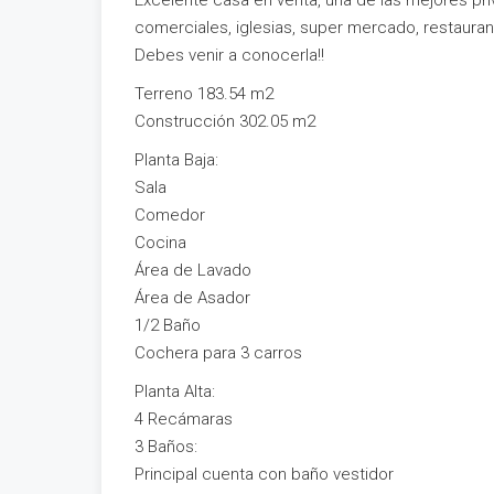
Excelente casa en venta, una de las mejores pr
comerciales, iglesias, super mercado, restauran
Debes venir a conocerla!!
Terreno 183.54 m2
Construcción 302.05 m2
Planta Baja:
Sala
Comedor
Cocina
Área de Lavado
Área de Asador
1/2 Baño
Cochera para 3 carros
Planta Alta:
4 Recámaras
3 Baños:
Principal cuenta con baño vestidor