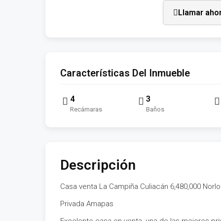
Llamar aho
Características Del Inmueble
4
3
Recámaras
Baños
Descripción
Casa venta La Campiña Culiacán 6,480,000 Norl
Privada Amapas