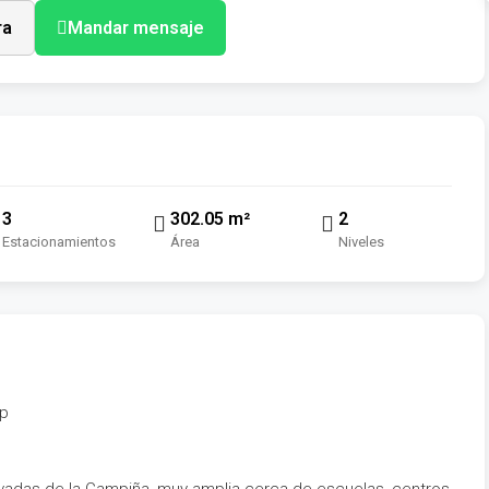
ra
Mandar mensaje
3
302.05 m²
2
Estacionamientos
Área
Niveles
op