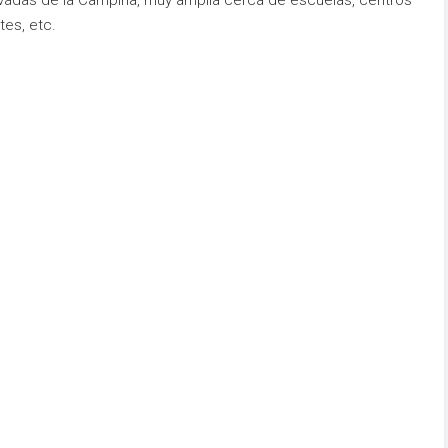
ivadas de la Campiña, muy amplia cerca de escuelas, centros
tes, etc.