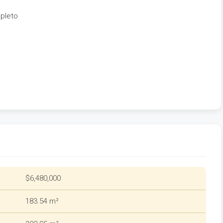
pleto
$6,480,000
183.54 m²