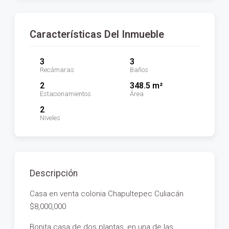
Características Del Inmueble
3
3
Recámaras
Baños
2
348.5 m²
Estacionamientos
Área
2
Niveles
Descripción
Casa en venta colonia Chapultepec Culiacán
$8,000,000
Bonita casa de dos plantas, en una de las