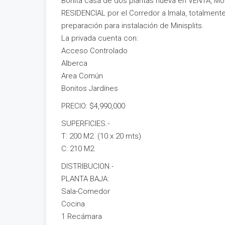
Bonita casa de dos plantas nueva en VENTA, Mo
RESIDENCIAL por el Corredor a Imala, totalmen
preparación para instalación de Minisplits.
La privada cuenta con:
Acceso Controlado
Alberca
Area Común
Bonitos Jardínes
PRECIO: $4,990,000
SUPERFICIES.-
T: 200 M2. (10 x 20 mts)
C: 210 M2.
DISTRIBUCION.-
PLANTA BAJA:
Sala-Comedor
Cocina
1 Recámara