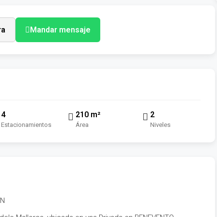
ra
Mandar mensaje
4
210 m²
2
Estacionamientos
Área
Niveles
AN