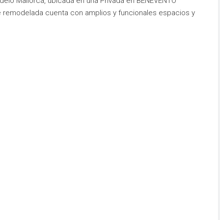
delo Mallorca, ubicada en una Privada en BENEVENTO
te remodelada cuenta con amplios y funcionales espacios y