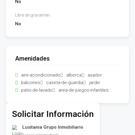
No
Libre de gravamen
No
Amenidades
aire-acondicionado
alberca
asador
balcones
caseta-de-guardia
jardin
patio-de-lavado
area-de-juegos-infantiles
Solicitar Información
Lusitania Grupo Inmobiliario
Asesor independiente