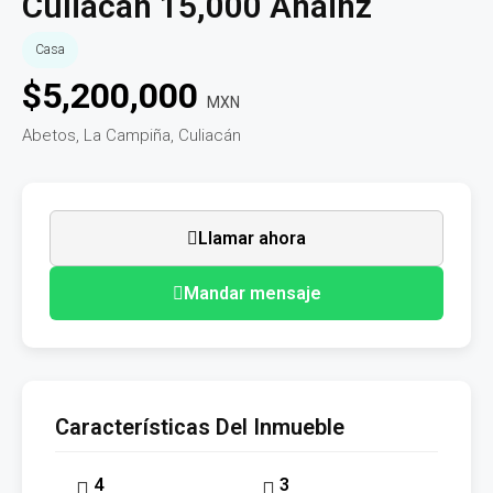
Culiacán 15,000 Anainz
Casa
$
5,200,000
MXN
Abetos, La Campiña, Culiacán
Llamar ahora
Mandar mensaje
Características Del Inmueble
4
3