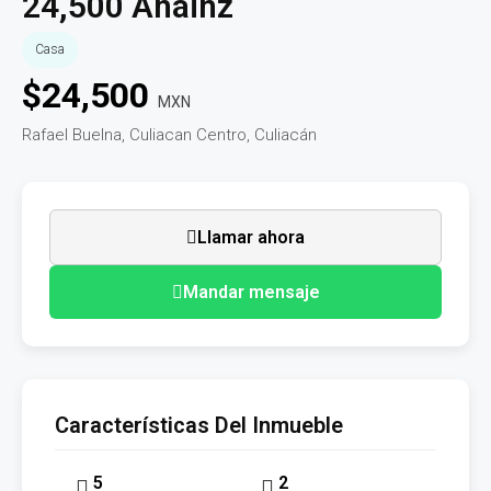
24,500 Anainz
Casa
$
24,500
MXN
Rafael Buelna, Culiacan Centro, Culiacán
Llamar ahora
Mandar mensaje
Características Del Inmueble
5
2