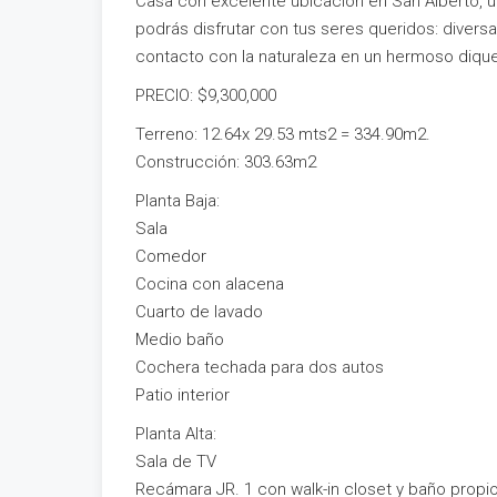
Casa con excelente ubicación en San Alberto, 
podrás disfrutar con tus seres queridos: divers
contacto con la naturaleza en un hermoso dique
PRECIO: $9,300,000
Terreno: 12.64x 29.53 mts2 = 334.90m2.
Construcción: 303.63m2
Planta Baja:
Sala
Comedor
Cocina con alacena
Cuarto de lavado
Medio baño
Cochera techada para dos autos
Patio interior
Planta Alta:
Sala de TV
Recámara JR. 1 con walk-in closet y baño propio