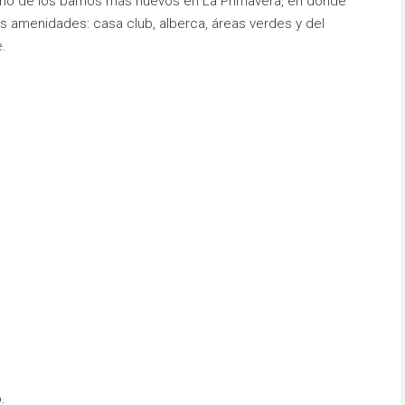
uno de los barrios más nuevos en La Primavera, en donde
as amenidades: casa club, alberca, áreas verdes y del
.
.